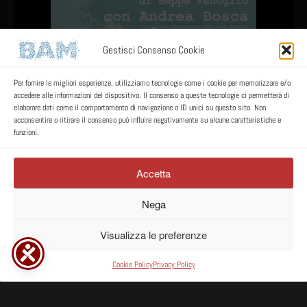
Gestisci Consenso Cookie
Ma il mio amore è Paco
Per fornire le migliori esperienze, utilizziamo tecnologie come i cookie per memorizzare e/o
Progetto speciale
accedere alle informazioni del dispositivo. Il consenso a queste tecnologie ci permetterà di
elaborare dati come il comportamento di navigazione o ID unici su questo sito. Non
VAI ALLA TOURNÉE
acconsentire o ritirare il consenso può influire negativamente su alcune caratteristiche e
funzioni.
Accetta
© BamTeatro 2007/2026 P.IVA 09469591003
Nega
Visualizza le preferenze
Trasparenza
Cookie Policy
Privacy Policy
Newsletter
| Made by
Web Engine
Cookie Policy
Privacy Policy