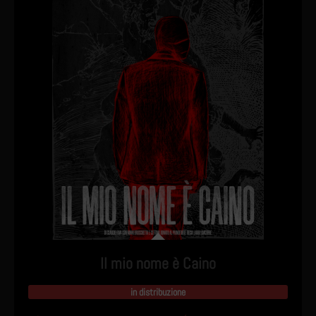
Il mio nome è Caino
in distribuzione