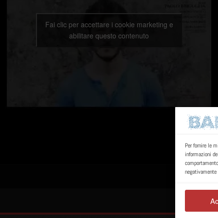
Fai clic per accettare i cookie marketing e
abilitare questo contenuto
Per fornire le 
informazioni de
comportamento d
negativamente s
Ac