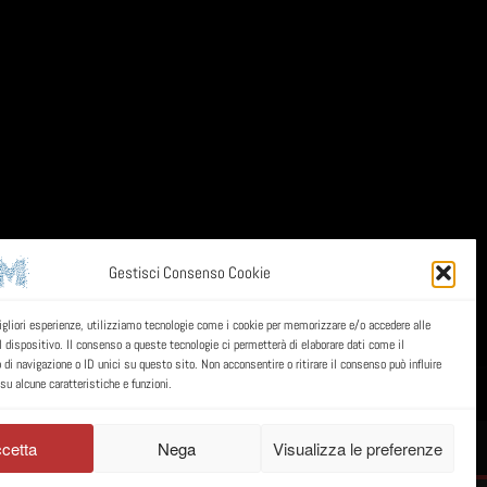
Gestisci Consenso Cookie
migliori esperienze, utilizziamo tecnologie come i cookie per memorizzare e/o accedere alle
l dispositivo. Il consenso a queste tecnologie ci permetterà di elaborare dati come il
i navigazione o ID unici su questo sito. Non acconsentire o ritirare il consenso può influire
u alcune caratteristiche e funzioni.
cetta
Nega
Visualizza le preferenze