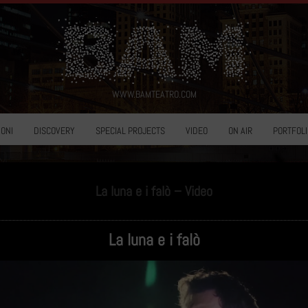
WWW.BAMTEATRO.COM
ONI
DISCOVERY
SPECIAL PROJECTS
VIDEO
ON AIR
PORTFOLI
La luna e i falò – Video
La luna e i falò