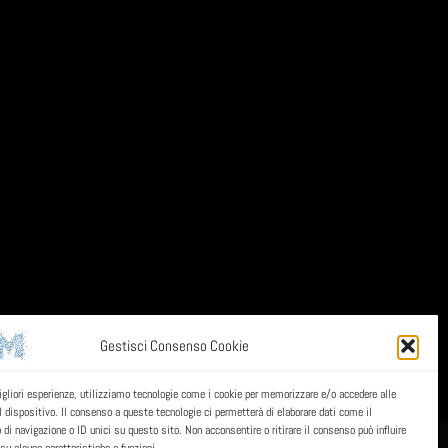
Gestisci Consenso Cookie
migliori esperienze, utilizziamo tecnologie come i cookie per memorizzare e/o accedere alle
l dispositivo. Il consenso a queste tecnologie ci permetterà di elaborare dati come il
i navigazione o ID unici su questo sito. Non acconsentire o ritirare il consenso può influire