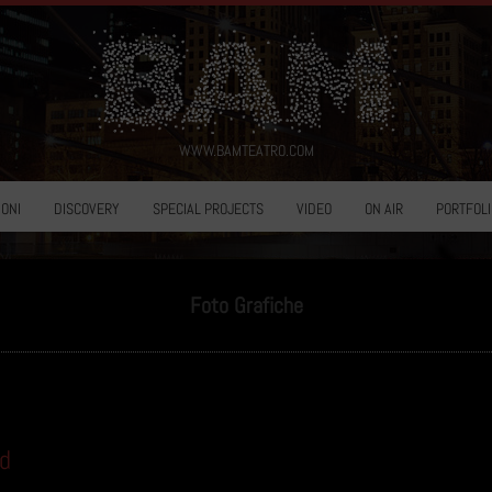
WWW.BAMTEATRO.COM
ONI
DISCOVERY
SPECIAL PROJECTS
VIDEO
ON AIR
PORTFOLI
Foto Grafiche
ad