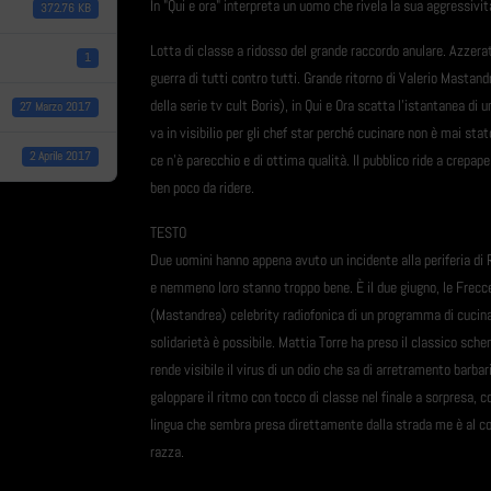
In "Qui e ora" interpreta un uomo che rivela la sua aggressivi
372.76 KB
Lotta di classe a ridosso del grande raccordo anulare. Azzerate
1
guerra di tutti contro tutti. Grande ritorno di Valerio Mastan
della serie tv cult Boris), in Qui e Ora scatta l'istantanea di 
27 Marzo 2017
va in visibilio per gli chef star perché cucinare non è mai sta
2 Aprile 2017
ce n'è parecchio e di ottima qualità. Il pubblico ride a crepap
ben poco da ridere.
TESTO
Due uomini hanno appena avuto un incidente alla periferia di R
e nemmeno loro stanno troppo bene. È il due giugno, le Frecce 
(Mastandrea) celebrity radiofonica di un programma di cucina
solidarietà è possibile. Mattia Torre ha preso il classico sch
rende visibile il virus di un odio che sa di arretramento barba
galoppare il ritmo con tocco di classe nel finale a sorpresa, c
lingua che sembra presa direttamente dalla strada me è al contr
razza.