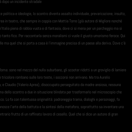
tà dopo un incidente stradale
 politica e ideologie, lo scontro diventa assalto individuale, prevaricazione, insulto,
drea in teatro, che sempre in coppia con Mattia Torre (già autore di Migliore nonché
un'Italia piena di rabbia vuota e di fantasia, dove ci si mena per un parcheggio ma si
to tanto fico. Per raccontarla senza moralismi ci vuole il giusto umorismo feroce. Qui
elle ma quel che si porta a casa è l'immagine precisa di un paese alla deriva. Dove c'è
oma: sono nel mezzo del nulla suburbano, gli scooter ridotti a un groviglio di lamiere
tricolore rombano sulle loro teste, i soccorsi non arrivano. Ma tra Aurelio
, e Claudio (Valerio Aprea), disoccupato perseguitato da madre ansiosa, nessuna
ema dello scontro a due in situazione blindata per trasformarlo nel microscopio che
rico. Lo fa con talentuosa originalità: padroneggia trama, dialoghi e personaggi, fa
onosce l'arte della battuta e la sintesi della metafora, soprattutto sa inventare una
ario frutto di un raffinato lavoro di cesello. Quel che si dice un autore di gran