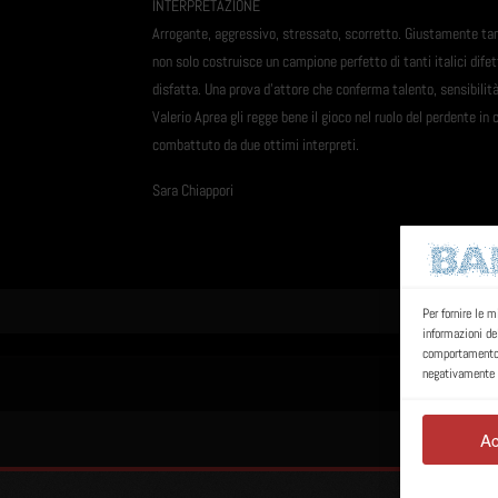
INTERPRETAZIONE
Arrogante, aggressivo, stressato, scorretto. Giustamente tama
non solo costruisce un campione perfetto di tanti italici dife
disfatta. Una prova d'attore che conferma talento, sensibilità
Valerio Aprea gli regge bene il gioco nel ruolo del perdente in 
combattuto da due ottimi interpreti.
Sara Chiappori
Per fornire le 
informazioni de
comportamento d
negativamente s
Ac