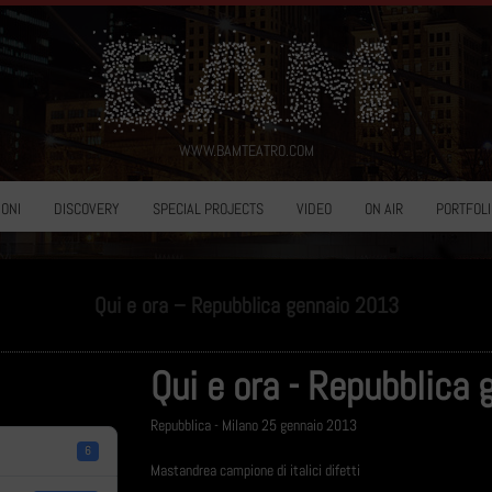
WWW.BAMTEATRO.COM
ONI
DISCOVERY
SPECIAL PROJECTS
VIDEO
ON AIR
PORTFOLI
Qui e ora – Repubblica gennaio 2013
Qui e ora - Repubblica
Repubblica - Milano 25 gennaio 2013
6
Mastandrea campione di italici difetti