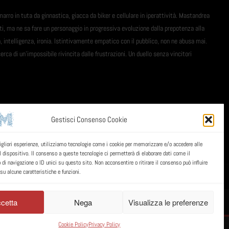
rro in tuta da ginnastica, giacca da biker e cellulare in iperattività. Mastandrea
tti, ma ne sa fare un personaggio in progressiva evoluzione dalla prepotenza alla
, intelligenza, ironia. Istintivamente empatico con il pubblico, non ne abusa mai.
cerca di un'impossibile rivincita dalle frustrazioni. Un duello senza vincitori
Gestisci Consenso Cookie
migliori esperienze, utilizziamo tecnologie come i cookie per memorizzare e/o accedere alle
l dispositivo. Il consenso a queste tecnologie ci permetterà di elaborare dati come il
i navigazione o ID unici su questo sito. Non acconsentire o ritirare il consenso può influire
u alcune caratteristiche e funzioni.
cetta
Nega
Visualizza le preferenze
Cookie Policy
Privacy Policy