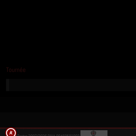
Tournée
© BamTeatro 2007/2026 P.IVA 09469591003