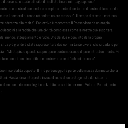
 percorso è stato difficile: il risultato finale mi ripaga appieno".
venuto su una strada secondaria completamente deserta: un disastro di lamiere da
, ma i soccorsi si fanno attendere un'ora e mezza". Il tempo d'attesa - continua -
te aderenza alla realtà". L'obiettivo è raccontare il Paese visto da un angolo
nquietudini e la rabbia che una civiltà complessa come la nostra può suscitare.
 del mondo, atteggiamento e ruolo. Uno dei due è convinto della propria
a sfida più grande è stata rappresentare due uomini tanto diversi che si parlano per
ociali: "Mi stupisco quando scopro opere contemporanee di puro intrattenimento. Mi
 fare i conti con l'incredibile e controversa realtà che ci circonda".
due miserabilità opposte. Il mio personaggio fa parte della massa dominata che si
ottoni. Mastandrea interpreta invece il ruolo di un protagonista del sistema
ordano quelli dei monologhi che Mattia ha scritto per me e Valerio. Per noi, amici
zo.