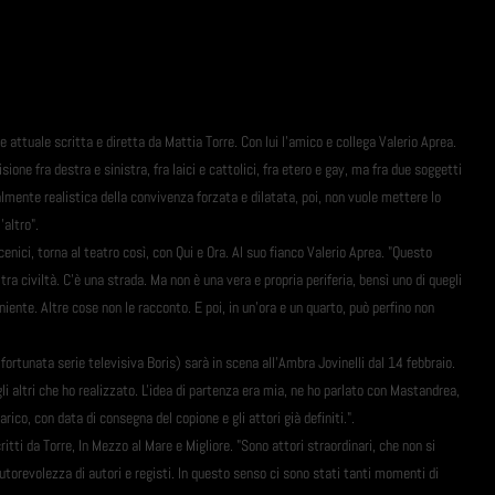
 attuale scritta e diretta da Mattia Torre. Con lui l'amico e collega Valerio Aprea.
one fra destra e sinistra, fra laici e cattolici, fra etero e gay, ma fra due soggetti
lmente realistica della convivenza forzata e dilatata, poi, non vuole mettere lo
'altro".
nici, torna al teatro così, con Qui e Ora. Al suo fianco Valerio Aprea. "Questo
ra civiltà. C'è una strada. Ma non è una vera e propria periferia, bensì uno di quegli
iente. Altre cose non le racconto. E poi, in un'ora e un quarto, può perfino non
 fortunata serie televisiva Boris) sarà in scena all'Ambra Jovinelli dal 14 febbraio.
li altri che ho realizzato. L'idea di partenza era mia, ne ho parlato con Mastandrea,
rico, con data di consegna del copione e gli attori già definiti.".
itti da Torre, In Mezzo al Mare e Migliore. "Sono attori straordinari, che non si
autorevolezza di autori e registi. In questo senso ci sono stati tanti momenti di