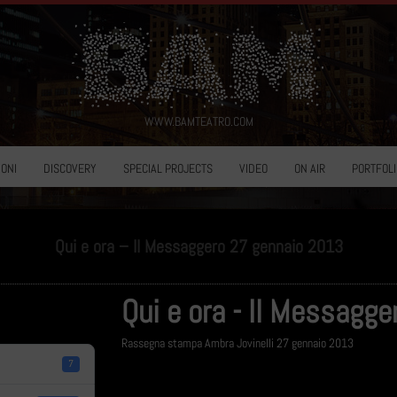
WWW.BAMTEATRO.COM
ONI
DISCOVERY
SPECIAL PROJECTS
VIDEO
ON AIR
PORTFOLI
Qui e ora – Il Messaggero 27 gennaio 2013
Qui e ora - Il Messagg
Rassegna stampa Ambra Jovinelli 27 gennaio 2013
7