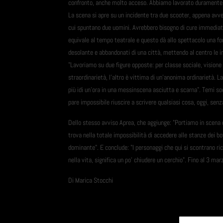
confronto, anche molto acceso. Abbiamo lavorato duramente e il
La scena si apre su un incidente tra due scooter, appena av
cui spuntano due uomini. Avrebbero bisogno di cure immediate
equivale al tempo teatrale e questo dà allo spettacolo una for
desolante e abbandonati di una città, mettendo al centro le i
"Lavoriamo su due figure opposte: per classe sociale, visione
straordinarietà, l'altro è vittima di un'anonima ordinarietà. L
più idi un'ora in una messinscena asciutta e scarna". Temi s
pare impossibile riuscire a scrivere qualsiasi cosa, oggi, senza
Dello stesso avviso Aprea, che aggiunge: "Portiamo in scena 
trova nella totale impossibilità di accedere alle stanze dei b
dominante". E conclude: "I personaggi che qui si scontrano ric
nella vita, significa un po' chiudere un cerchio". Fino al 3 mar
Di Marica Stocchi