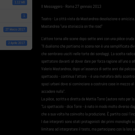
1.12 MB
Il Messaggero - Roma 27 gennaio 2013
1
Teatro - La città vista da Mastandrea desolazione e amicizia.
Mastandrea "una storiaccia on the road"
27 Marzo 2017
L'attore torna alle scene dopo sette anni con una pièce cruda e
2 Aprile 2017
"Il dualismo che portiamo in scena non è una semplificata divisi
che sembrano usciti nelle torte dei sondaggi. La scelta radica
spettatore davanti al dover dare per forza ragione all'uno o all
Valerio Mastandrea, dopo un'assenza di sette anni dai palcosce
spettacolo - continua l'attore - è una metafora dello scontro t
spazi urbani dove si cominciano a costruire case in mezzo al n
accadere nulla".
La pièce, scritta e diretta da Mattia Torre (autore noto per la
"Lo spettacolo - dice Torre - è nato in modo molto diverso dag
che a sua volta ha coinvolto la produzione. È partito così l'inca
I due interpreti sono stati protagonisti dei primi monologhi scr
limitano ad interpretare il testo, ma partecipano con la loro 