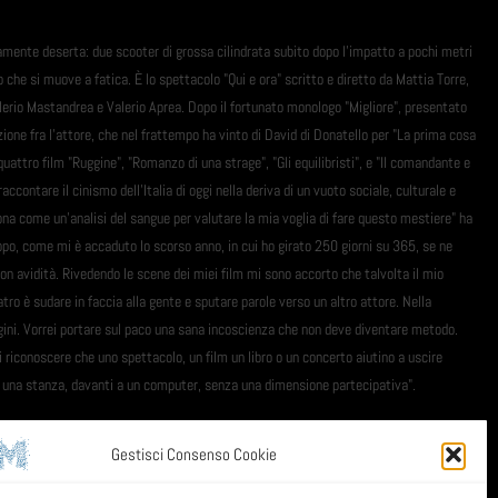
amente deserta: due scooter di grossa cilindrata subito dopo l'impatto a pochi metri
 che si muove a fatica. È lo spettacolo "Qui e ora" scritto e diretto da Mattia Torre,
lerio Mastandrea e Valerio Aprea. Dopo il fortunato monologo "Migliore", presentato
zione fra l'attore, che nel frattempo ha vinto di David di Donatello per "La prima cosa
quattro film "Ruggine", "Romanzo di una strage", "Gli equilibristi", e "Il comandante e
accontare il cinismo dell'Italia di oggi nella deriva di un vuoto sociale, culturale e
iona come un'analisi del sangue per valutare la mia voglia di fare questo mestiere" ha
po, come mi è accaduto lo scorso anno, in cui ho girato 250 giorni su 365, se ne
on avidità. Rivedendo le scene dei miei film mi sono accorto che talvolta il mio
atro è sudare in faccia alla gente e sputare parole verso un altro attore. Nella
 origini. Vorrei portare sul paco una sana incoscienza che non deve diventare metodo.
i riconoscere che uno spettacolo, un film un libro o un concerto aiutino a uscire
 in una stanza, davanti a un computer, senza una dimensione partecipativa".
Gestisci Consenso Cookie