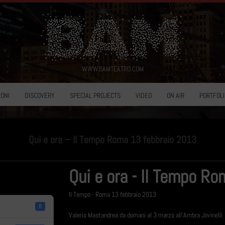
WWW.BAMTEATRO.COM
ONI
DISCOVERY
SPECIAL PROJECTS
VIDEO
ON AIR
PORTFOLI
Qui e ora – Il Tempo Roma 13 febbraio 2013
Qui e ora - Il Tempo R
Il Tempo - Roma 13 febbraio 2013
8
Valerio Mastandrea da domani al 3 marzo all'Ambra Jovinelli