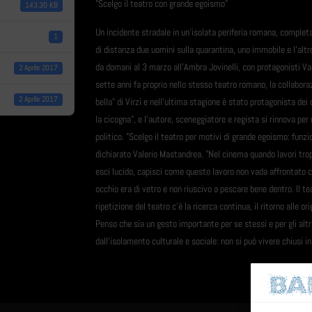
"Scelgo il teatro con grande egoismo"
143.30 KB
Un incidente stradale in un'isolata periferia romana, complet
1
di distanza due uomini sulla quarantina, uno immobile e l'altro
da domani al 3 marzo all'Ambra Jovinelli, con protagonisti Va
2 Aprile 2017
sette anni fa proprio nello stesso teatro romano, la collabora
2 Aprile 2017
bella" di Virzì e nell'ultima stagione è stato protagonista dei 
la cicogna", e l'autore, sceneggiatore e regista si rinnova per r
politico. "Scelgo il teatro per motivi di grande egoismo: funz
dichiarato Valerio Mastandrea. "Nel cinema quando lavori trop
esci lucido, capisci come questo lavoro non vada affrontato c
occhio era di vetro e non riuscivo a pescare bene dentro. Il te
ripetizione del teatro c'è la ricerca continua, il ritorno alle
Penso che sia un gesto importante per se stessi e per gli altr
dall'isolamento culturale e sociale: non si può vivere chiusi