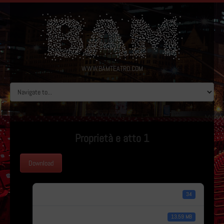
WWW.BAMTEATRO.COM
Proprietà e atto 1
Download
Download
34
Dimensioni file
13.59 MB